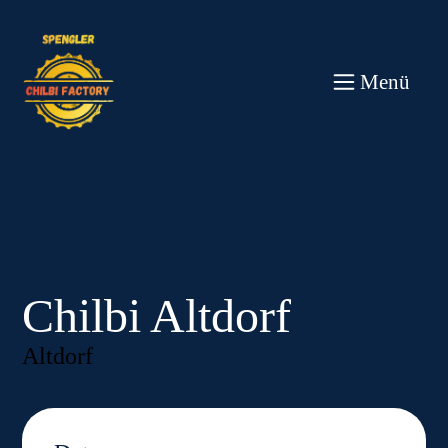
Direkt
zum
Inhalt
wechseln
Menü
Chilbi Altdorf
Altdorf