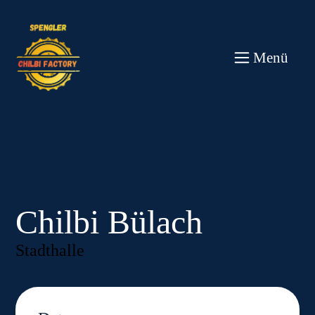
Direkt
zum
Inhalt
wechseln
Menü
Chilbi Bülach
Stadthalle