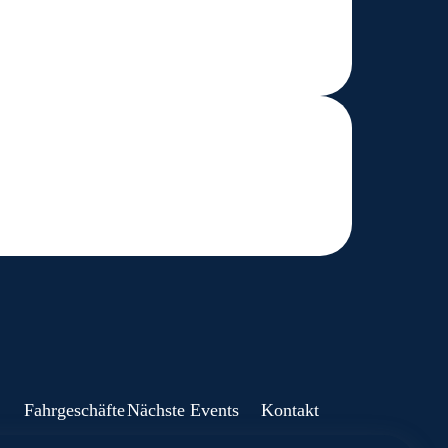
Fahrgeschäfte
Nächste Events
Kontakt
Super Skooter
Chilbi Samstagern
Konrad Spengler