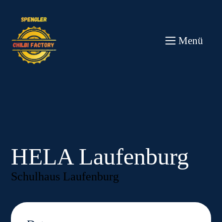
Direkt
zum
Inhalt
wechseln
Menü
HELA Laufenburg
Schulhaus Laufenburg